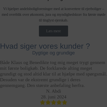
Vi hjælper andelsboligforeninger med at konvertere til ejerboliger –
med overblik over økonomi, jura og myndighedskrav fra første møde
til tinglyst ejerskab.
Læs mere
Hvad siger vores kunder ?
Super hurtig og grundig service
Huskøb og SIRI købstilladelse
Meget tilfredsstillende service
Dygtige og grundige
Både Klaus og Benedikte tog mig meget trygt gennem
Altid god rådgivning og sikker vejledning. Vi brugte
Det blev udført et grundigt arbejde, og der blev sat tid
Super hurtig og grundig service Kan varmt anbefales
mit første boligkøb. De forklarede alting meget
Anne ifm. køb af vores nye hus, da vi også tidligere
af til at videregive en god forklaring samt mulighed
Nikolaj Lynge
grundigt og stod altid klar til at hjælpe med spørgsmål.
havde benyttet Anne til køb af lejlighed. Da vi også
for spørgsmål mv. Vi følte os i gode og trygge hænder
23. juli 2024
Desuden var de ekstremt grundige i deres
skulle ansøge om tilladelse ved SIRI klarede Anne
igennem hele processen.
gennemgang. Den største anbefaling herfra.
tingene til perfektion og i fin tid ift. at få fjernet
Mathias
forbehold for købet af vores hus. Varm anbefaling
6. feb. 2024
N. Abdi
herfra (endnu engang).
28. juni 2024
Michael Rasch