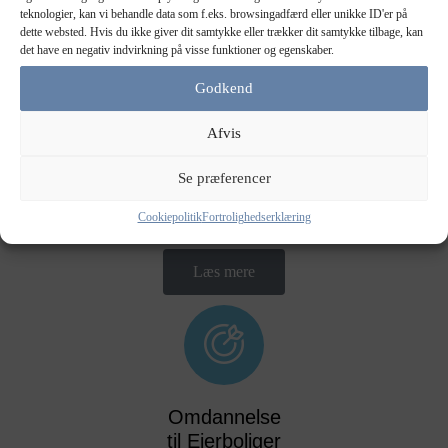
teknologier, kan vi behandle data som f.eks. browsingadfærd eller unikke ID'er på
dette websted. Hvis du ikke giver dit samtykke eller trækker dit samtykke tilbage, kan
det have en negativ indvirkning på visse funktioner og egenskaber.
Godkend
Administration af Andelsboligforening
Afvis
Vi tilbyder skræddersyet administration med fokus på
Se præferencer
gennemsigtighed, effektiv drift og god dialog med bestyrelse og
Cookiepolitik
Fortrolighedserklæring
beboere – hele året rundt.
Læs mere
Omdannelse
til Ejerboliger