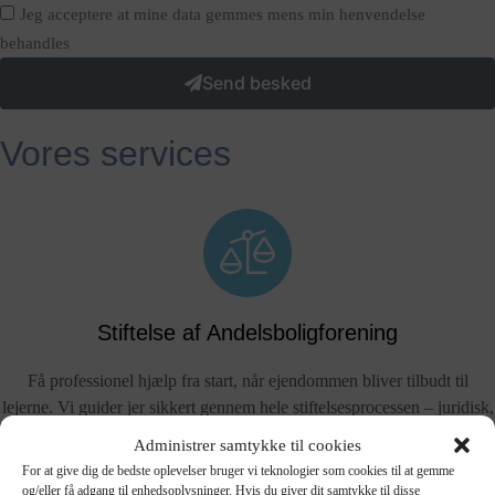
Jeg acceptere at mine data gemmes mens min henvendelse
behandles
Send besked
Vores services
Stiftelse af Andelsboligforening
Få professionel hjælp fra start, når ejendommen bliver tilbudt til
lejerne. Vi guider jer sikkert gennem hele stiftelsesprocessen – juridisk,
økonomisk og praktisk.
Administrer samtykke til cookies
For at give dig de bedste oplevelser bruger vi teknologier som cookies til at gemme
Læs mere
og/eller få adgang til enhedsoplysninger. Hvis du giver dit samtykke til disse